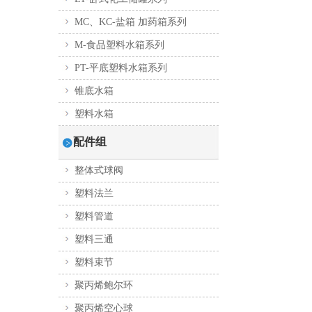
MC、KC-盐箱 加药箱系列
M-食品塑料水箱系列
PT-平底塑料水箱系列
锥底水箱
塑料水箱
配件组
整体式球阀
塑料法兰
塑料管道
塑料三通
塑料束节
聚丙烯鲍尔环
聚丙烯空心球