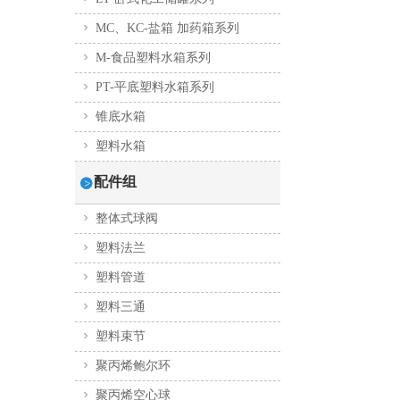
MC、KC-盐箱 加药箱系列
M-食品塑料水箱系列
PT-平底塑料水箱系列
锥底水箱
塑料水箱
配件组
整体式球阀
塑料法兰
塑料管道
塑料三通
塑料束节
聚丙烯鲍尔环
聚丙烯空心球