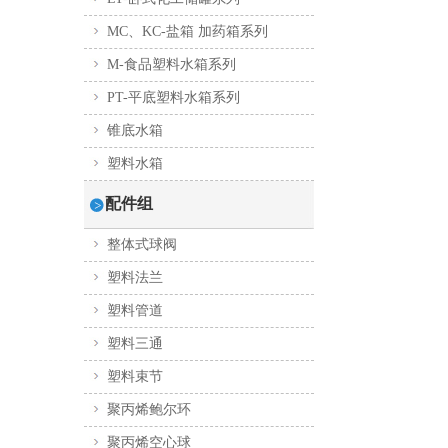
MC、KC-盐箱 加药箱系列
M-食品塑料水箱系列
PT-平底塑料水箱系列
锥底水箱
塑料水箱
配件组
整体式球阀
塑料法兰
塑料管道
塑料三通
塑料束节
聚丙烯鲍尔环
聚丙烯空心球