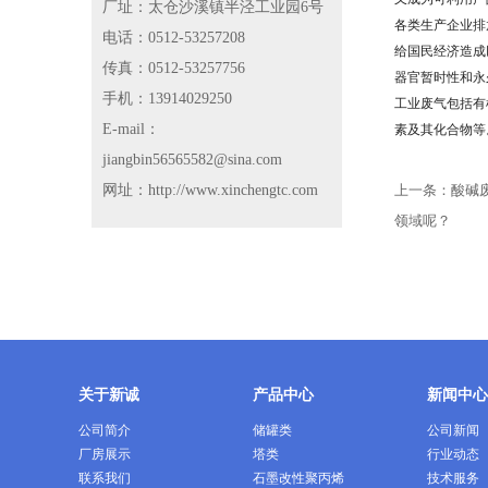
厂址：太仓沙溪镇半泾工业园6号
各类生产企业排
电话：0512-53257208
给国民经济造成
传真：0512-53257756
器官暂时性和永
手机：13914029250
工业废气包括有
E-mail：
素及其化合物等
jiangbin56565582@sina.com
网址：http://www.xinchengtc.com
上一条：
酸碱
领域呢？
关于新诚
产品中心
新闻中心
公司简介
储罐类
公司新闻
厂房展示
塔类
行业动态
联系我们
石墨改性聚丙烯
技术服务