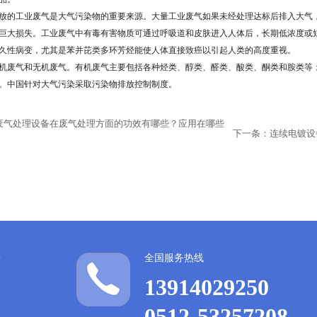
放的工业废气是大气污染物的重要来源。大量工业废气如果未经处理达标后排入大气
巨大损失。工业废气中有毒有害物质可通过呼吸道和皮肤进入人体后，长期低浓度或
久性病变，尤其是苯并芘类多环芳烃能使人体直接致癌以引起人类的高度重视。
机废气和无机废气。有机废气主要包括各种烃类、醇类、醛类、酸类、酮类和胺类等
。中国针对大气污染采取污染物排放控制制度。
废气处理设备在废气处理方面的功效有哪些？应用在哪些
下一条：
连续电镀设
全国服务热线
13914029250
0512-53257208